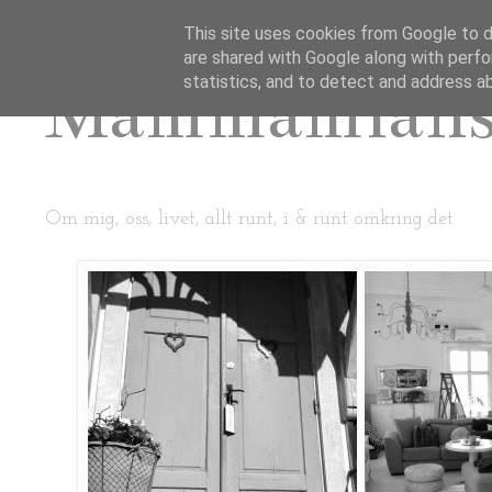
This site uses cookies from Google to de
are shared with Google along with perfo
Mammamian
statistics, and to detect and address a
Om mig, oss, livet, allt runt, i & runt omkring det