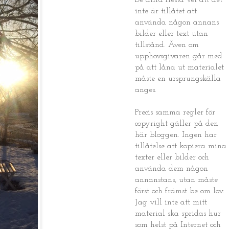
De allra flesta vet att det
inte är tillåtet att
använda någon annans
bilder eller text utan
tillstånd. Även om
upphovsgivaren går med
på att låna ut materialet
måste en ursprungskälla
anges.
Precis samma regler för
copyright gäller på den
här bloggen. Ingen har
tillåtelse att kopiera mina
texter eller bilder och
använda dem någon
annanstans, utan måste
först och främst be om lov.
Jag vill inte att mitt
material ska spridas hur
som helst på Internet och