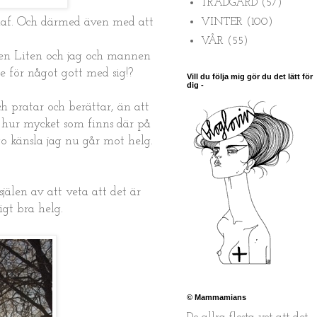
TRÄDGÅRD
(57)
VINTER
(100)
iaf. Och därmed även med att
VÅR
(55)
 en Liten och jag och mannen
e för något gott med sig!?
Vill du följa mig gör du det lätt för
dig -
h pratar och berättar, än att
gt hur mycket som finns där på
go känsla jag nu går mot helg.
själen av att veta att det är
igt bra helg.
© Mammamians