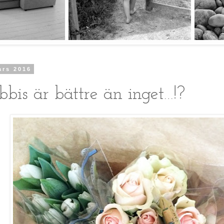
ars 2016
bbis är bättre än inget…!?