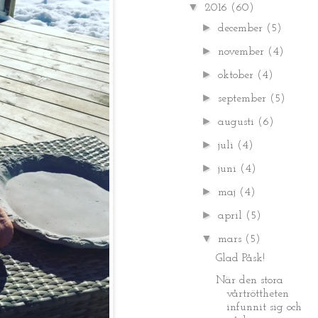
▼
2016
(60)
►
december
(5)
►
november
(4)
►
oktober
(4)
►
september
(5)
►
augusti
(6)
►
juli
(4)
►
juni
(4)
►
maj
(4)
►
april
(5)
▼
mars
(5)
Glad Påsk!
När den stora
vårtröttheten
infunnit sig och