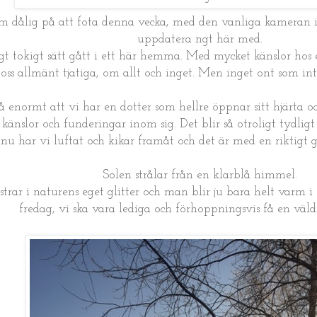
ym dålig på att fota denna vecka, med den vanliga kameran 
uppdatera ngt här med.
gt tokigt sätt gått i ett här hemma. Med mycket känslor hos
oss allmänt tjatiga, om allt och inget. Men inget ont som int
å enormt att vi har en dotter som hellre öppnar sitt hjärta oc
 känslor och funderingar inom sig. Det blir så otroligt tydli
nu har vi luftat och kikar framåt och det är med en riktigt 
Solen strålar från en klarblå himmel.
strar i naturens eget glitter och man blir ju bara helt varm i 
fredag, vi ska vara lediga och förhoppningsvis få en väld