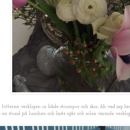
fötterna verkligen ur både strumpor och skor, åh vad jag län
e en stund på lunchen och läste igår och solen värmde verkli