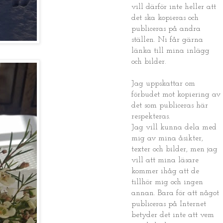
vill därför inte heller att
det ska kopieras och
publiceras på andra
ställen. Ni får gärna
länka till mina inlägg
och bilder.
Jag uppskattar om
förbudet mot kopiering av
det som publiceras här
respekteras.
Jag vill kunna dela med
mig av mina åsikter,
texter och bilder, men jag
vill att mina läsare
kommer ihåg att de
tillhör mig och ingen
annan. Bara för att något
publiceras på Internet
betyder det inte att vem