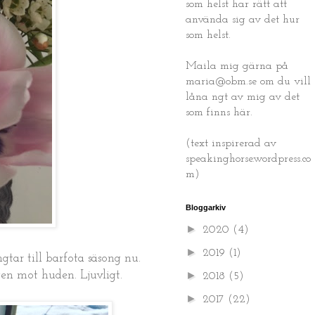
som helst har rätt att
använda sig av det hur
som helst.
Maila mig gärna på
maria@obm.se om du vill
låna ngt av mig av det
som finns här.
(text inspirerad av
speakinghorse.wordpress.co
m)
Bloggarkiv
►
2020
(4)
►
2019
(1)
gtar till barfota säsong nu.
►
gen mot huden. Ljuvligt.
2018
(5)
►
2017
(22)