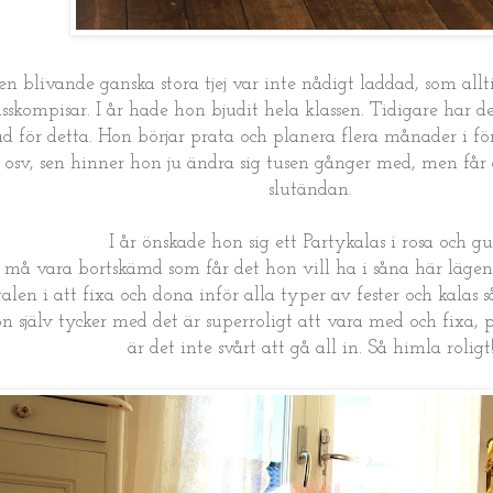
en blivande ganska stora tjej var inte nådigt laddad, som allti
sskompisar. I år hade hon bjudit hela klassen. Tidigare har de
d för detta. Hon börjar prata och planera flera månader i fö
 osv, sen hinner hon ju ändra sig tusen gånger med, men får al
slutändan.
I år önskade hon sig ett Partykalas i rosa och gu
 må vara bortskämd som får det hon vill ha i såna här lägen,
galen i att fixa och dona inför alla typer av fester och kalas
n själv tycker med det är superroligt att vara med och fixa,
är det inte svårt att gå all in. Så himla roligt