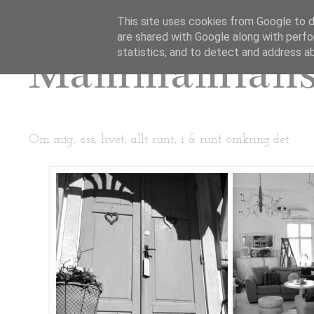
This site uses cookies from Google to de
are shared with Google along with perfo
Mammamian
statistics, and to detect and address a
Om mig, oss, livet, allt runt, i & runt omkring det