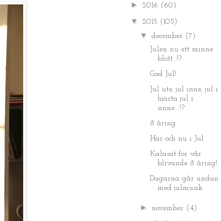
►
2016
(60)
▼
2015
(105)
▼
december
(7)
Julen nu ett minne
blott…!?
God Jul!
Jul ute, jul inne, jul i
hjärta jul i
sinne….!?
8 åring
Här och nu i Jul
Kalasat för vår
blivande 8 åring!
Dagarna går undan
med julmusik
►
november
(4)