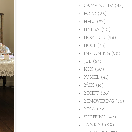
CAMPINGLIV
(43)
FOTO
(26)
HELG
(97)
HÄLSA
(20)
HÖGTIDER
(96)
HÖST
(73)
INREDNING
(98)
JUL
(57)
KÖK
(30)
PYSSEL
(41)
PÅSK
(18)
RECEPT
(28)
RENOVERING
(36)
RESA
(29)
SHOPPING
(42)
TANKAR
(29)