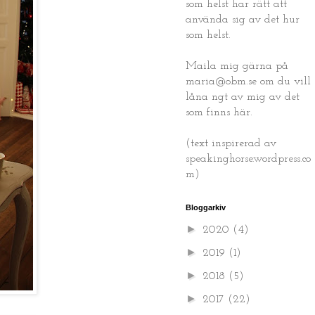
som helst har rätt att
använda sig av det hur
som helst.
Maila mig gärna på
maria@obm.se om du vill
låna ngt av mig av det
som finns här.
(text inspirerad av
speakinghorse.wordpress.co
m)
Bloggarkiv
►
2020
(4)
►
2019
(1)
►
2018
(5)
►
2017
(22)