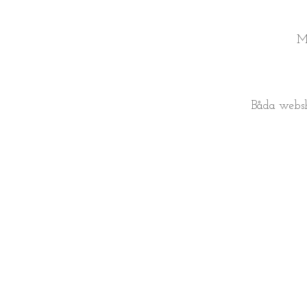
M
Båda websho