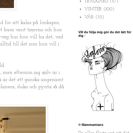
TRÄDGÅRD
(57)
VINTER
(100)
VÅR
(55)
d för sitt kalas på lördagen,
t bara varit tjejerna och hon
Vill du följa mig gör du det lätt för
dig -
rväg hur hon vill ha det, vad
ltid till det som hon vill i
ld.
 men eftersom jag själv är i
 så är det ett ganska angenämt
 planera, duka och pynta så då
!
© Mammamians