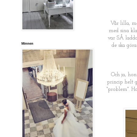
Vår lilla, m
med sina kla
var SÅ ladda
Minnen
de ska göra
Och ja, hon
princip helt 
"problem". Ho