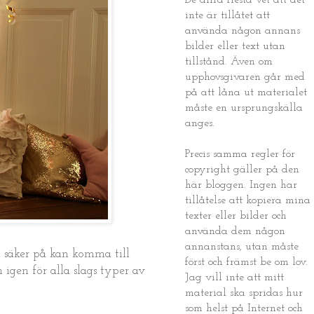
De allra flesta vet att det
inte är tillåtet att
använda någon annans
bilder eller text utan
tillstånd. Även om
upphovsgivaren går med
på att låna ut materialet
måste en ursprungskälla
anges.
Precis samma regler för
copyright gäller på den
här bloggen. Ingen har
tillåtelse att kopiera mina
texter eller bilder och
använda dem någon
annanstans, utan måste
a säker på kan komma till
först och främst be om lov.
igen för alla slags typer av
Jag vill inte att mitt
material ska spridas hur
som helst på Internet och