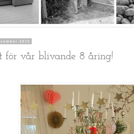
ecember 2015
t för vår blivande 8 åring!