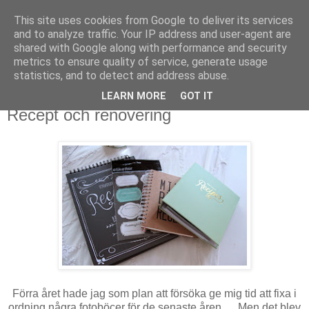
This site uses cookies from Google to deliver its services
Mammamians
and to analyze traffic. Your IP address and user-agent are
shared with Google along with performance and security
metrics to ensure quality of service, generate usage
Om mig, oss, livet, allt runt, i & runt omkring det
statistics, and to detect and address abuse.
LEARN MORE
GOT IT
torsdag 15 januari 2015
Recept och renovering
Förra året hade jag som plan att försöka ge mig tid att fixa i
ordning några fotoböcer för de senaste åren…. Men det blev