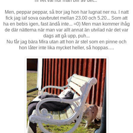
ni vet väl hur man blir av det...
Men, peppar peppar, så tror jag hon har lugnat ner nu. I natt
fick jag iaf sova oavbrutet mellan 23.00 och 5.20... Som att
ha en bebis igen, fast ändå inte... =0) Men man kommer ihåg
de där nätterna när man var allt annat än utvilad när det var
dags att gå upp, puh...
Nu får jag bära Mira utan att hon är stel som en pinne och
hon låter inte lika mycket heller, så hoppas….