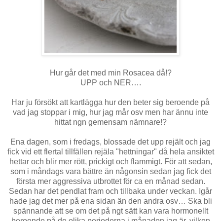
Hur går det med min Rosacea då!?
UPP och NER….
Har ju försökt att kartlägga hur den beter sig beroende på
vad jag stoppar i mig, hur jag mår osv men har ännu inte
hittat ngn gemensam nämnare!?
Ena dagen, som i fredags, blossade det upp rejält och jag
fick vid ett flertal tillfällen rejäla "hettningar" då hela ansiktet
hettar och blir mer rött, prickigt och flammigt. För att sedan,
som i måndags vara bättre än någonsin sedan jag fick det
första mer aggressiva utbrottet för ca en månad sedan.
Sedan har det pendlat fram och tillbaka under veckan. Igår
hade jag det mer på ena sidan än den andra osv… Ska bli
spännande att se om det på ngt sätt kan vara hormonellt
beroende på de olika perioderna i månaden jag är, vilken