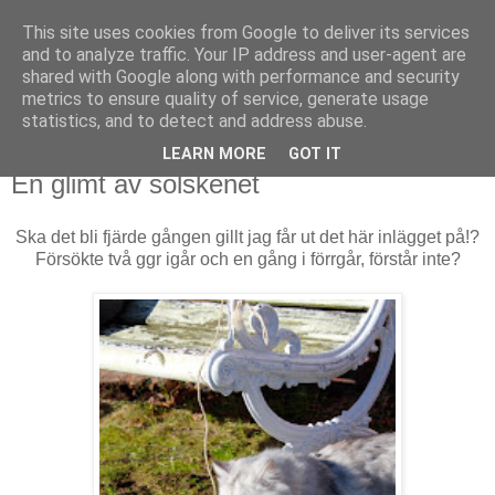
This site uses cookies from Google to deliver its services
Mammamians
and to analyze traffic. Your IP address and user-agent are
shared with Google along with performance and security
metrics to ensure quality of service, generate usage
Om mig, oss, livet, allt runt, i & runt omkring det
statistics, and to detect and address abuse.
LEARN MORE
GOT IT
onsdag 19 februari 2014
En glimt av solskenet
Ska det bli fjärde gången gillt jag får ut det här inlägget på!?
Försökte två ggr igår och en gång i förrgår, förstår inte?