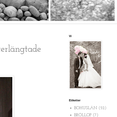
Vi
terlängtade
Etiketter
BOHUSLÄN
(52)
BRÖLLOP
(7)