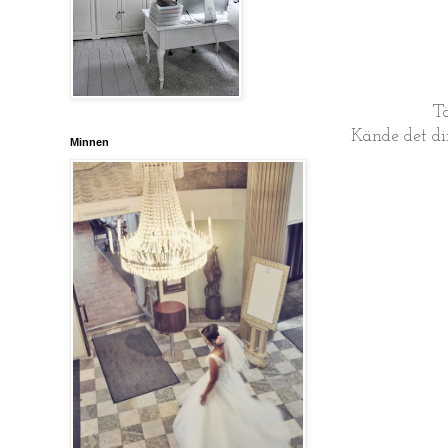
Tä
Kände det dir
Minnen