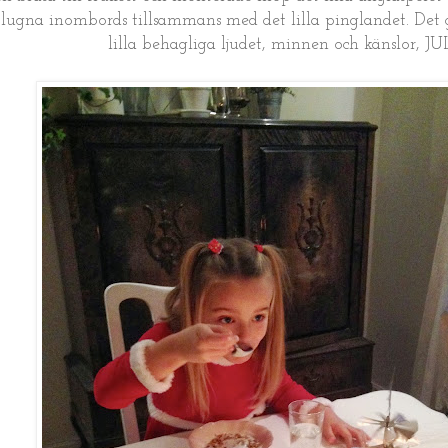
t lugna inombords tillsammans med det lilla pinglandet. Det 
lilla behagliga ljudet, minnen och känslor, JU