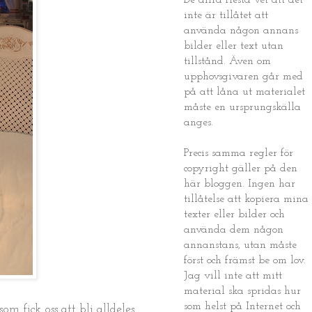
De allra flesta vet att det
inte är tillåtet att
använda någon annans
bilder eller text utan
tillstånd. Även om
upphovsgivaren går med
på att låna ut materialet
måste en ursprungskälla
anges.
Precis samma regler för
copyright gäller på den
här bloggen. Ingen har
tillåtelse att kopiera mina
texter eller bilder och
använda dem någon
annanstans, utan måste
först och främst be om lov.
Jag vill inte att mitt
material ska spridas hur
som helst på Internet och
om fick oss att bli alldeles