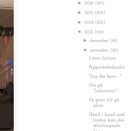
►
2016
(60)
►
2015
(105)
►
2014
(136)
▼
2013
(68)
►
december
(14)
▼
november
(16)
Litens Julrum
Pepparkakelandet
"Jag ska bara...."
Ute på
"Juläventyr"....
En gran till på
plats
Hand i hand med
frosten kom den
efterlängtade