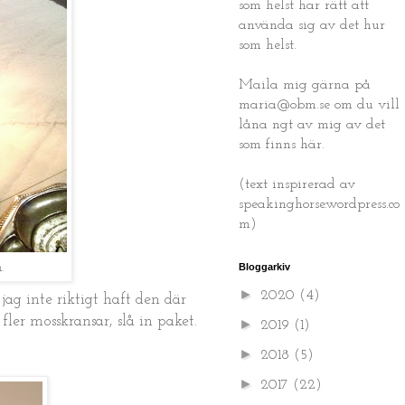
som helst har rätt att
använda sig av det hur
som helst.
Maila mig gärna på
maria@obm.se om du vill
låna ngt av mig av det
som finns här.
(text inspirerad av
speakinghorse.wordpress.co
m)
.
Bloggarkiv
►
2020
(4)
jag inte riktigt haft den där
fler mosskransar, slå in paket.
►
2019
(1)
►
2018
(5)
►
2017
(22)