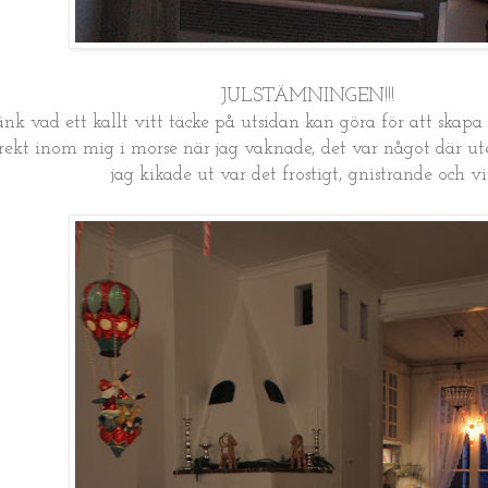
JULSTÄMNINGEN!!!
nk vad ett kallt vitt täcke på utsidan kan göra för att skapa
ekt inom mig i morse när jag vaknade, det var något där ute 
jag kikade ut var det frostigt, gnistrande och vi