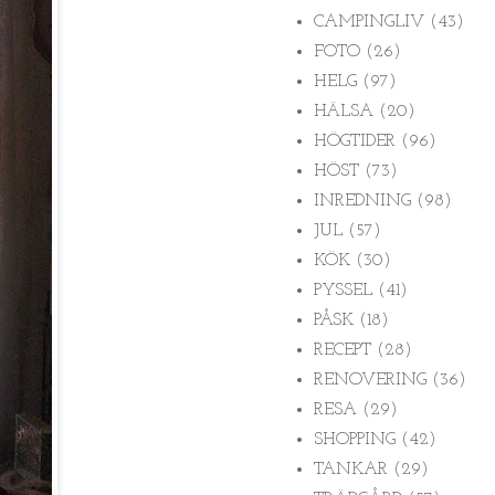
CAMPINGLIV
(43)
FOTO
(26)
HELG
(97)
HÄLSA
(20)
HÖGTIDER
(96)
HÖST
(73)
INREDNING
(98)
JUL
(57)
KÖK
(30)
PYSSEL
(41)
PÅSK
(18)
RECEPT
(28)
RENOVERING
(36)
RESA
(29)
SHOPPING
(42)
TANKAR
(29)