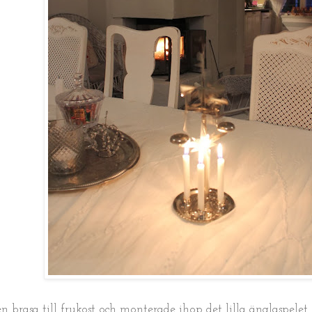
n brasa till frukost och monterade ihop det lilla änglaspelet s