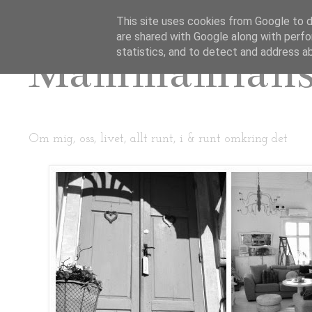
This site uses cookies from Google to de
are shared with Google along with perfo
Mammamian
statistics, and to detect and address a
Om mig, oss, livet, allt runt, i & runt omkring det