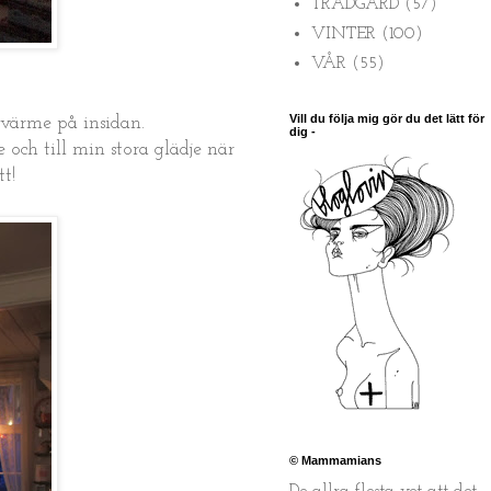
TRÄDGÅRD
(57)
VINTER
(100)
VÅR
(55)
Vill du följa mig gör du det lätt för
 värme på insidan.
dig -
och till min stora glädje när
tt!
© Mammamians