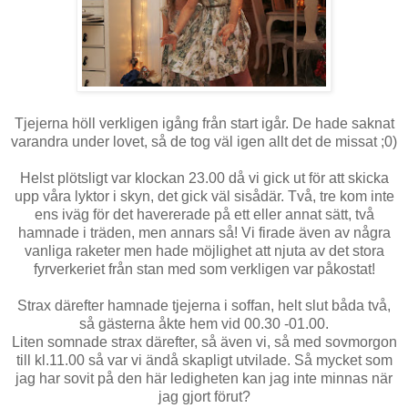
Tjejerna höll verkligen igång från start igår. De hade saknat
varandra under lovet, så de tog väl igen allt det de missat ;0)
Helst plötsligt var klockan 23.00 då vi gick ut för att skicka
upp våra lyktor i skyn, det gick väl sisådär. Två, tre kom inte
ens iväg för det havererade på ett eller annat sätt, två
hamnade i träden, men annars så! Vi firade även av några
vanliga raketer men hade möjlighet att njuta av det stora
fyrverkeriet från stan med som verkligen var påkostat!
Strax därefter hamnade tjejerna i soffan, helt slut båda två,
så gästerna åkte hem vid 00.30 -01.00.
Liten somnade strax därefter, så även vi, så med sovmorgon
till kl.11.00 så var vi ändå skapligt utvilade. Så mycket som
jag har sovit på den här ledigheten kan jag inte minnas när
jag gjort förut?