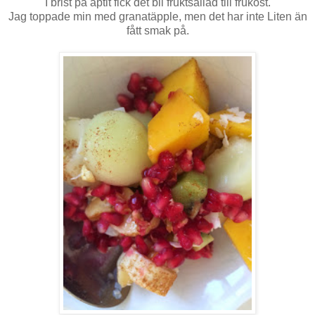
I brist på aptit fick det bli fruktsallad till frukost.
Jag toppade min med granatäpple, men det har inte Liten än
fått smak på.