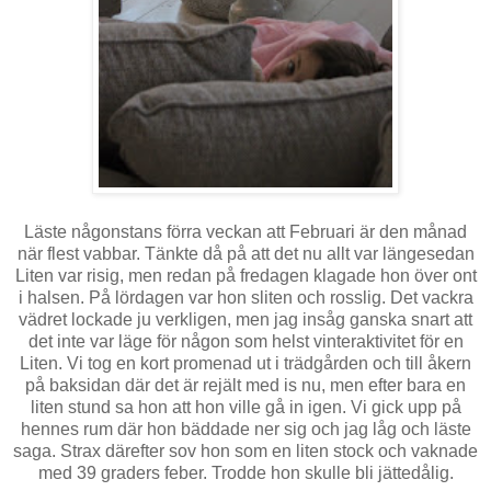
Läste någonstans förra veckan att Februari är den månad
när flest vabbar. Tänkte då på att det nu allt var längesedan
Liten var risig, men redan på fredagen klagade hon över ont
i halsen. På lördagen var hon sliten och rosslig. Det vackra
vädret lockade ju verkligen, men jag insåg ganska snart att
det inte var läge för någon som helst vinteraktivitet för en
Liten. Vi tog en kort promenad ut i trädgården och till åkern
på baksidan där det är rejält med is nu, men efter bara en
liten stund sa hon att hon ville gå in igen. Vi gick upp på
hennes rum där hon bäddade ner sig och jag låg och läste
saga. Strax därefter sov hon som en liten stock och vaknade
med 39 graders feber. Trodde hon skulle bli jättedålig.