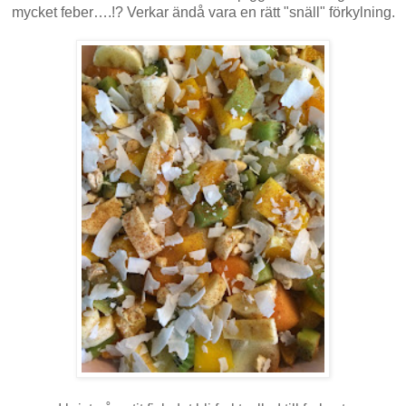
mycket feber….!? Verkar ändå vara en rätt "snäll" förkylning.